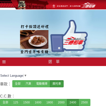
選 單
Select Language
▼
車款：
全部
汽車
電動機車
摩托車
C.C.數：
全部
125
1500
1600
1800
2000
2400
2500