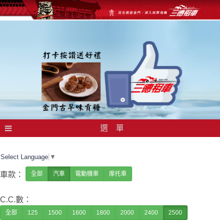
選 單
Select Language
▼
車款：
全部
汽車
電動機車
摩托車
C.C.數：
全部
125
1500
1600
1800
2000
2400
2500